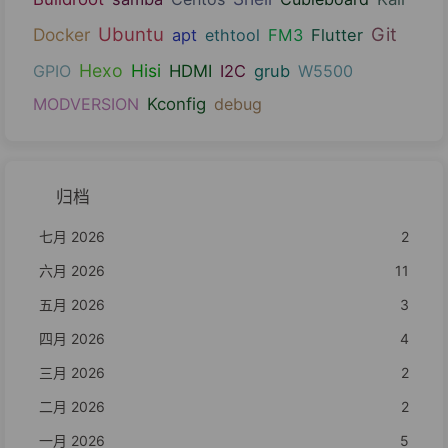
Ubuntu
Git
Docker
apt
ethtool
FM3
Flutter
Hexo
Hisi
GPIO
HDMI
I2C
grub
W5500
MODVERSION
Kconfig
debug
归档
七月 2026
2
六月 2026
11
五月 2026
3
四月 2026
4
三月 2026
2
二月 2026
2
一月 2026
5