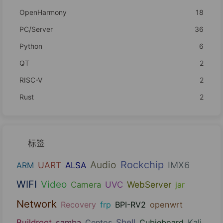
OpenHarmony
18
PC/Server
36
Python
6
QT
2
RISC-V
2
Rust
2
标签
Audio
Rockchip
UART
IMX6
ARM
ALSA
WIFI
Video
UVC
WebServer
Camera
jar
Network
Recovery
frp
BPI-RV2
openwrt
Shell
Buildroot
samba
Centos
Cubieboard
Kali