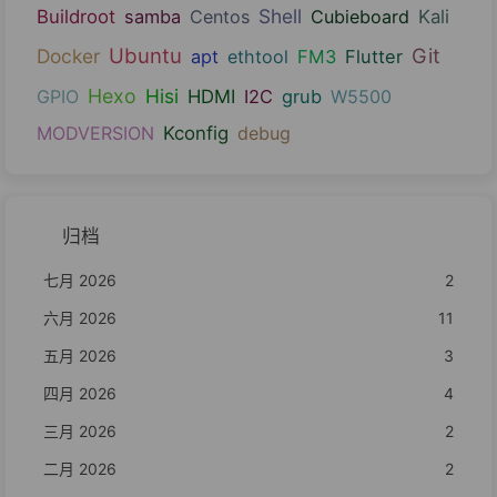
Shell
Buildroot
samba
Centos
Cubieboard
Kali
Ubuntu
Git
Docker
apt
ethtool
FM3
Flutter
Hexo
Hisi
GPIO
HDMI
I2C
grub
W5500
MODVERSION
Kconfig
debug
归档
七月 2026
2
六月 2026
11
五月 2026
3
四月 2026
4
三月 2026
2
二月 2026
2