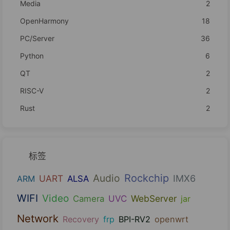
Media
2
OpenHarmony
18
PC/Server
36
Python
6
QT
2
RISC-V
2
Rust
2
标签
Audio
Rockchip
UART
IMX6
ARM
ALSA
WIFI
Video
UVC
WebServer
Camera
jar
Network
Recovery
frp
BPI-RV2
openwrt