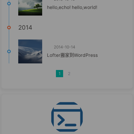
hello,echo! hello,world!
2014
2014-10-14
Lofter搬家到WordPress
1
2