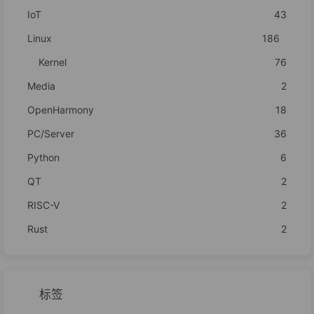
IoT
43
Linux
186
Kernel
76
Media
2
OpenHarmony
18
PC/Server
36
Python
6
QT
2
RISC-V
2
Rust
2
标签