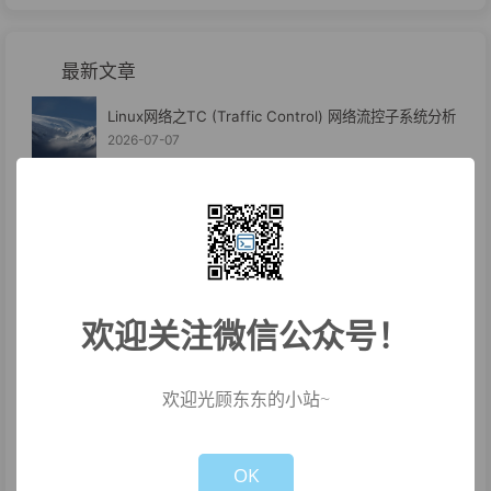
最新文章
Linux网络之TC (Traffic Control) 网络流控子系统分析
2026-07-07
Linux蓝牙之内核中LE Audio的实现分析
2026-07-06
WIFI无线网络之PMF
2026-06-30
欢迎关注微信公众号！
吃灰板子利旧系列--养虾养马汇总篇
2026-06-29
欢迎光顾东东的小站~
吃灰板子利旧系列--RK3566养马养虾及PicoLM体验
Not valid!
!
2026-06-24
OK