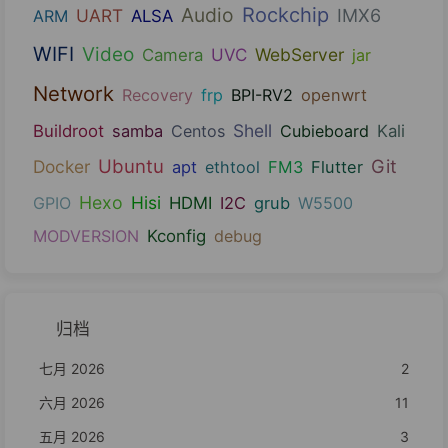
Audio
Rockchip
UART
IMX6
ARM
ALSA
WIFI
Video
UVC
WebServer
Camera
jar
Network
Recovery
frp
BPI-RV2
openwrt
Shell
Buildroot
samba
Centos
Cubieboard
Kali
Ubuntu
Git
Docker
apt
ethtool
FM3
Flutter
Hexo
Hisi
GPIO
HDMI
I2C
grub
W5500
MODVERSION
Kconfig
debug
归档
七月 2026
2
六月 2026
11
五月 2026
3