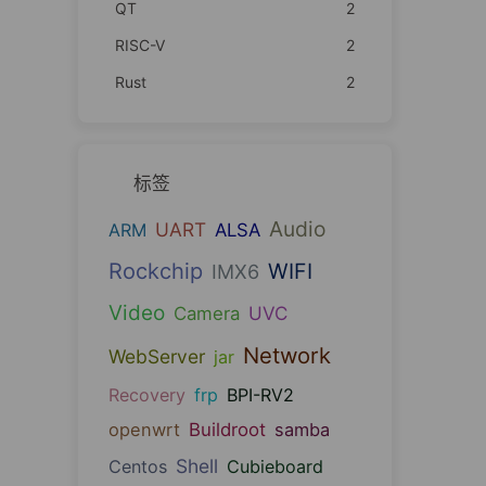
QT
2
RISC-V
2
Rust
2
标签
Audio
UART
ARM
ALSA
Rockchip
WIFI
IMX6
Video
UVC
Camera
Network
WebServer
jar
Recovery
frp
BPI-RV2
openwrt
Buildroot
samba
Shell
Centos
Cubieboard