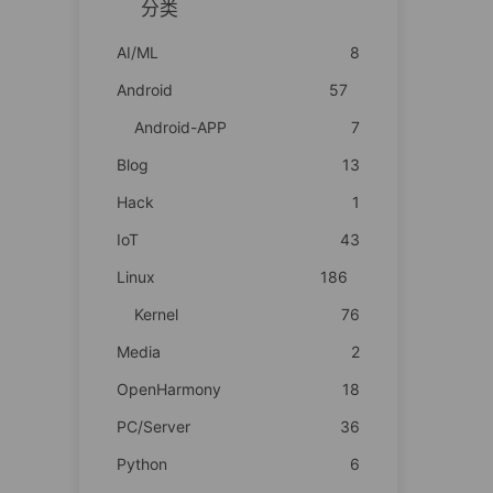
分类
AI/ML
8
Android
57
Android-APP
7
Blog
13
Hack
1
IoT
43
Linux
186
Kernel
76
Media
2
OpenHarmony
18
PC/Server
36
Python
6