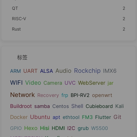
QT
2
RISC-V
2
Rust
2
标签
Audio
Rockchip
UART
IMX6
ARM
ALSA
WIFI
Video
UVC
WebServer
Camera
jar
Network
Recovery
frp
BPI-RV2
openwrt
Shell
Buildroot
samba
Centos
Cubieboard
Kali
Ubuntu
Git
Docker
apt
ethtool
FM3
Flutter
Hexo
Hisi
GPIO
HDMI
I2C
grub
W5500