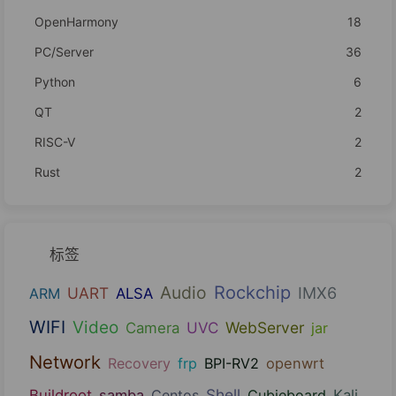
OpenHarmony
18
PC/Server
36
Python
6
QT
2
RISC-V
2
Rust
2
标签
Audio
Rockchip
UART
IMX6
ARM
ALSA
WIFI
Video
UVC
WebServer
Camera
jar
Network
Recovery
frp
BPI-RV2
openwrt
Shell
Buildroot
samba
Centos
Cubieboard
Kali