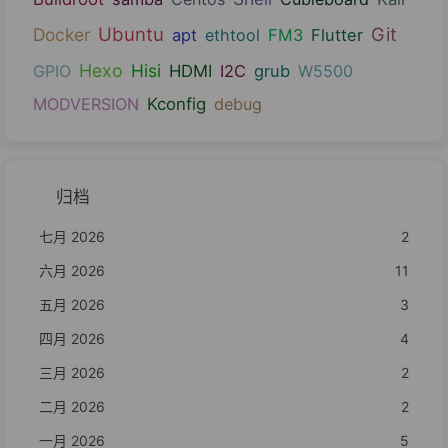
Ubuntu
Git
Docker
apt
ethtool
FM3
Flutter
Hexo
Hisi
GPIO
HDMI
I2C
grub
W5500
MODVERSION
Kconfig
debug
归档
七月 2026
2
六月 2026
11
五月 2026
3
四月 2026
4
三月 2026
2
二月 2026
2
一月 2026
5